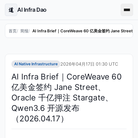
AI Infra Dao
道
首页
简报
AI Infra Brief｜CoreWeave 60 亿美金签约 Jane Stre
2026年04月17日 01:30 UTC
AI Native Infrastructure
AI Infra Brief｜CoreWeave 60
亿美金签约 Jane Street、
Oracle 千亿押注 Stargate、
Qwen3.6 开源发布
（2026.04.17）