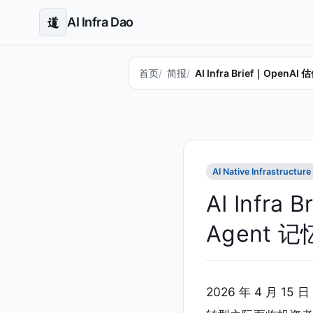
AI Infra Dao
道
首页
简报
AI Infra Brief｜Ope
AI Native Infrastructure
AI Infr
Agent 记
2026 年 4 月 