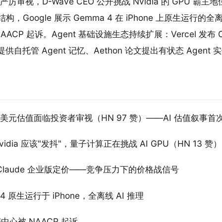
视，D-Wave CEO 公开挑战 Nvidia 的 GPU 霸主地位。
结构，Google 展示 Gemma 4 在 iPhone 上原生运行的
CP 起诉。Agent 基础设施生态持续扩展：Vercel 发布 Op
 提供自托管 Agent 记忆、Aethon 论文提出有状态 Agent
520 亿美元估值面临投资者审视（HN 97 赞）——AI 估值叙事
Nvidia 应该"发抖"，量子计算正在挑战 AI GPU（HN 13 赞）
 调整 Claude 企业版定价——竞争压力下的价格战信号
ma 4 原生运行于 iPhone，全离线 AI 推理
据中心被 NAACP 起诉