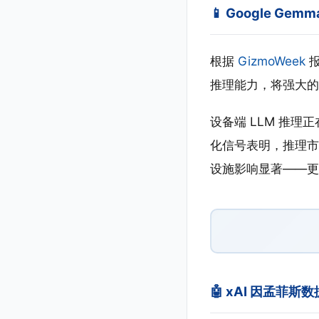
📱 Google Ge
根据
GizmoWeek
报
推理能力，将强大的
设备端 LLM 推理正在成
化信号表明，推理市
设施影响显著——更
🤖 xAI 因孟菲斯