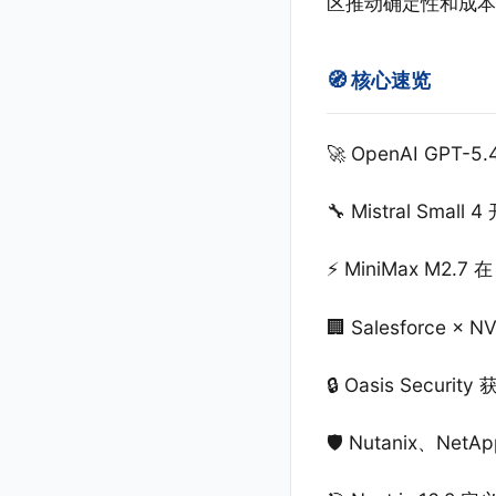
区推动确定性和成本
🧭 核心速览
🚀 OpenAI GPT
🔧 Mistral S
⚡ MiniMax M2.7
🏢 Salesforce ×
🔒 Oasis Secu
🛡️ Nutanix、N