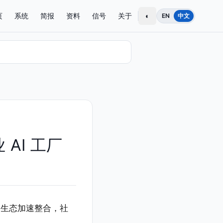
页
系统
简报
资料
信号
关于
◐
EN
中文
 AI 工厂
IA 生态加速整合，社