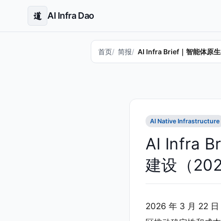
AI Infra Dao
道
首页
简报
AI Infra Brief｜智能
AI Native Infrastructure
AI Inf
建设（2026
2026 年 3 月 