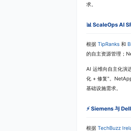
求。
📊 ScaleOps AI 
根据
TipRanks
和
B
的自主资源管理；Net
AI 运维向自主化演进
化 + 修复"。Net
基础设施需求。
⚡ Siemens 与 Dell
根据
TechBuzz Irel