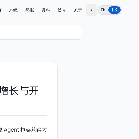
页
系统
简报
资料
信号
关于
◐
EN
中文
计算增长与开
 Agent 框架获得大