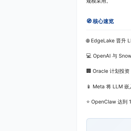
规模采用。
🧭 核心速览
🌐 EdgeLake 晋升 
💻 OpenAI 与 Sn
🏢 Oracle 计划投
📱 Meta 将 LLM
⭐ OpenClaw 达到 1