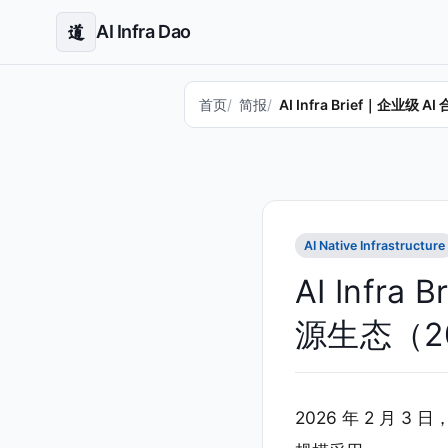
AI Infra Dao
道
首页
简报
AI Infra Brief｜企业
AI Native Infrastructure
AI Inf
源生态（20
2026 年 2 月 