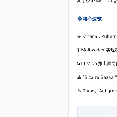
高了保护 MCP 和
🧭 核心速览
☸️ Kthena：Kube
🌐 Moltworker 
🔒 LLM.co 推出
⚠️ “Bizarre Ba
🔧 Turso、Antigr