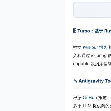
🗄️ Turso：基于 R
根据
Kerkour 博客
报
入和通过 io_urin
capable 数据
🔧 Antigravity
根据
GitHub
报道，A
多个 LLM 提供商