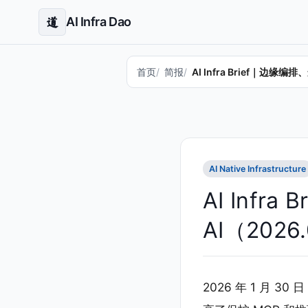
AI Infra Dao
道
首页
简报
AI Infra Brief｜边缘
AI Native Infrastructure
AI Inf
AI（2026.
2026 年 1 月 3