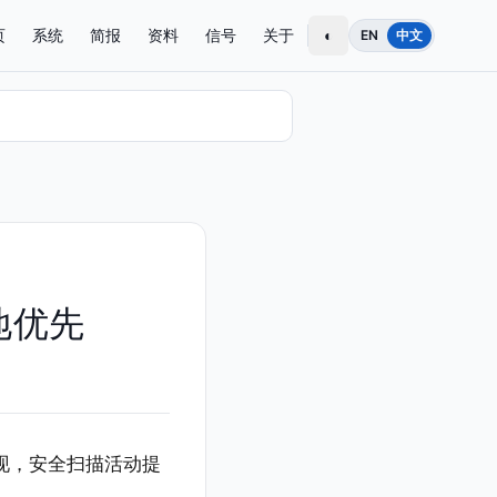
页
系统
简报
资料
信号
关于
◐
EN
中文
本地优先
托管出现，安全扫描活动提